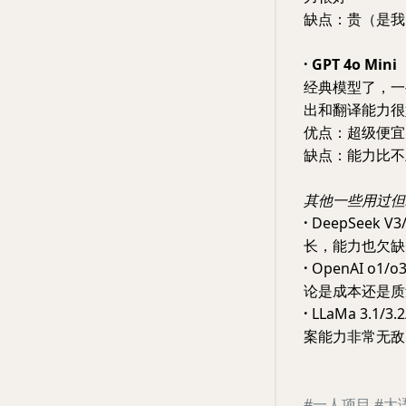
缺点：贵（是我
· GPT 4o Mini
经典模型了，一
出和翻译能力很好，在
优点：超级便宜
缺点：能力比不
其他一些用过但
·
DeepSeek
长，能力也欠缺
·
OpenAI o
论是成本还是质量
·
LLaMa 3.1/
案能力非常无敌，
#一人项目
#大