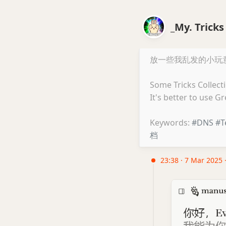
_My. Trick
放一些我乱发的小玩
Some Tricks Collec
It's better to use G
Keywords:
#DNS
#T
档
23:38 · 7 Mar 2025 ·