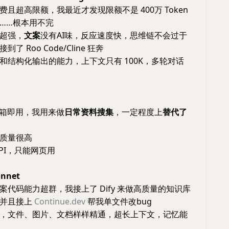
且超高限额，我最近才发现限额不是 400万 Token
……根本用不完
超强，
文案
没有AI味，反应速度快，思维链不会过于
 Roo Code/Cline 狂奔
和结构化输出的能力，上下文只有 100K，多轮对话
h 开箱即用，我用来做
日常资料搜集
，一定程度上
替代了
质量很高
PI，只能网页用
onnet
案代码能力超群，我接上了 Dify 来做高质量的知识库
，并且接上
Continue.dev
帮我单文件改bug
，文件、图片、文档样样精通，超长上下文，记忆能