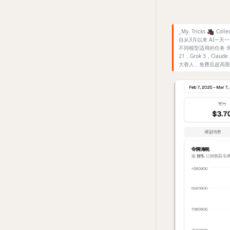
_My. Tricks
🎩
Colle
自从3月以来 AI一
不同模型适用的任务 先说结果
21，Grok 3，Claude 3
大善人，免费且超高限额