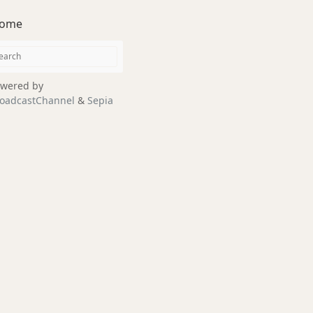
ome
wered by
oadcastChannel
&
Sepia