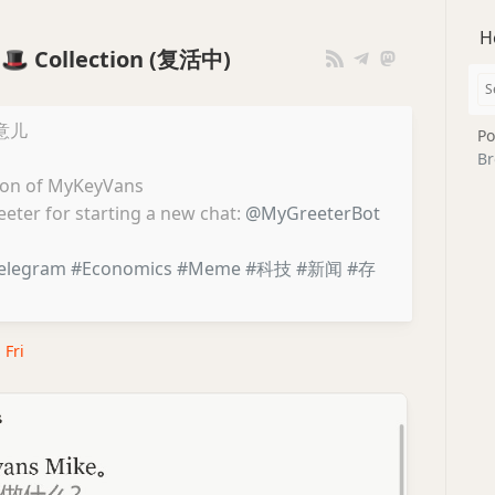
H
s 🎩 Collection (复活中)
意儿
Po
Br
tion of MyKeyVans
reeter for starting a new chat:
@MyGreeterBot
elegram
#Economics
#Meme
#科技
#新闻
#存
 Fri