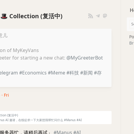
H
s 🎩 Collection (复活中)
意儿
Po
Br
tion of MyKeyVans
reeter for starting a new chat:
@MyGreeterBot
elegram
#Economics
#Meme
#科技
#新闻
#存
· Fri
ction (复活中)
us AI 邀请，在线征求一下大家想我帮忙问什么 #Manus #AI
「服务器忙，请稍后再试」
#Manus
#AI