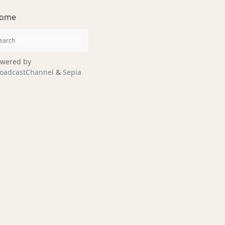
ome
wered by
oadcastChannel
&
Sepia