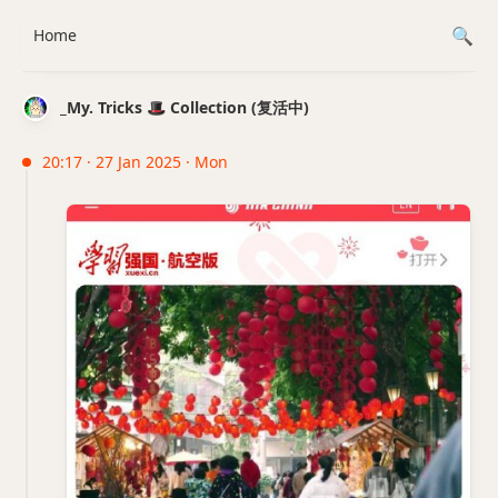
Home
_My. Tricks 🎩 Collection (复活中)
20:17 · 27 Jan 2025 · Mon