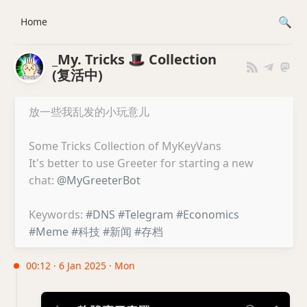
Home
_My. Tricks 🎩 Collection
(复活中)
放一些我乱发的小玩意儿
Some Tricks Collection of MyKeyVans
It's better to use Greeter for starting a new
chat:
@MyGreeterBot
Keywords:
#DNS
#Telegram
#Economics
#Meme
#科技
#新闻
#存档
00:12 · 6 Jan 2025 · Mon