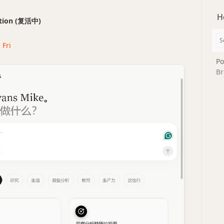
H
ection (复活中)
 Fri
Po
Br