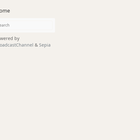
ome
wered by
oadcastChannel
&
Sepia