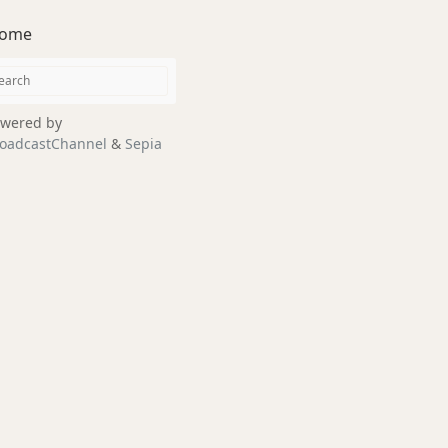
ome
wered by
oadcastChannel
&
Sepia