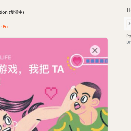
H
ection (复活中)
· Fri
Po
Br