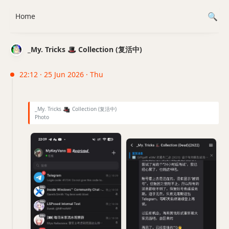
Home
_My. Tricks 🎩 Collection (复活中)
22:12 · 25 Jun 2026 · Thu
_My. Tricks
🎩
Collection (复活中)
Photo