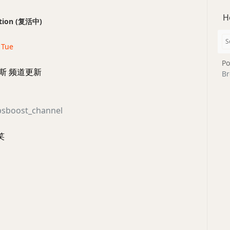
H
ection (复活中)
 Tue
Po
斯 频道更新
Br
npsboost_channel
笑