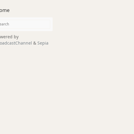
ome
wered by
oadcastChannel
&
Sepia