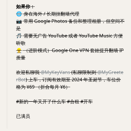
如果你：
🌐
身在海外 / 长期挂翻墙代理
📷
常用 Google Photos 备份和整理相册，但空间不
足
🎵
需要无广告 YouTube 或者 YouTube Music 方便
听歌
👷‍♂️
（进阶模式）Google One VPN 套娃提升翻墙 IP
质量
欢迎私聊我
@MyKeyVans
(私聊限制则
@MyGreete
rBot
) 上车，订阅有效期至 2024 年圣诞节，车位价
格为 ¥69 （折合每月 ¥6）
#新的一年又开了什么车 #合租 #开车
已满员