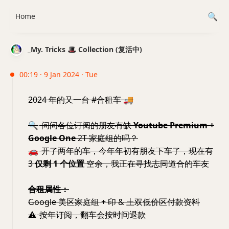
Home
_My. Tricks 🎩 Collection (复活中)
00:19 · 9 Jan 2024 · Tue
2024 年的又一台 #合租车
🚚
🔍
问问各位订阅的朋友有缺
Youtube Premium +
Google One
2T 家庭组的吗？
🚗
开了两年的车，今年年初有朋友下车了，现在有
3
仅剩 1 个位置
空余，我正在寻找志同道合的车友
合租属性：
Google 美区家庭组 + 印 & 土双低价区付款资料
⚠️
按年订阅，翻车会按时间退款