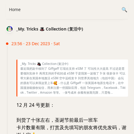
Home
_My. Tricks 🎩 Collection (复活中)
23:56 · 23 Dec 2023 · Sat
_My. Tricks
🎩
Collection (复活中)
最近我把副卡移到了 Giffgaff 它现在支持 eSIM 了 可玩性大大提高 不过还是需
要领到实体卡 再用支持的手机转成 eSIM 于是我第一波领了 9 张 很多张卡 可以
帮大家在英国本地激活 eSIM 空中远程发卡 到世界其他地方（包括中国） 会玩
的朋友可以来我这里上车
🥰
- 什么是 Giffgaff 一张英国本地原生电话卡，在中
国漫游能接收短信，用来注册一些国际应用，包括 Telegram，Facebook，Tikt
ok，Twitter，Amazon 等等。 - 保号成本 余额有效期无限，只需每…
12 月 24 号更新：
到货了十张左右，圣诞节前最后一班车
卡片数量有限，打赏及先填写的朋友将优先发码，谢