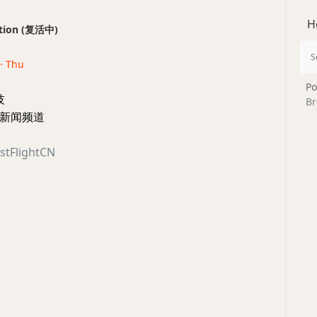
H
ection (复活中)
 · Thu
Po
技
Br
新闻频道
estFlightCN