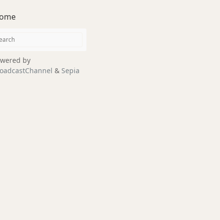
ome
wered by
oadcastChannel
&
Sepia