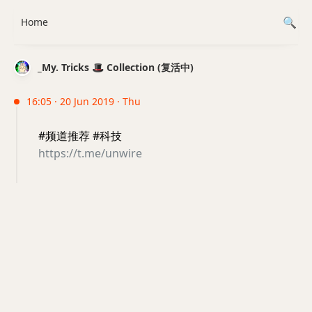
Home
_My. Tricks 🎩 Collection (复活中)
16:05 · 20 Jun 2019 · Thu
#频道推荐 #科技
https://t.me/unwire