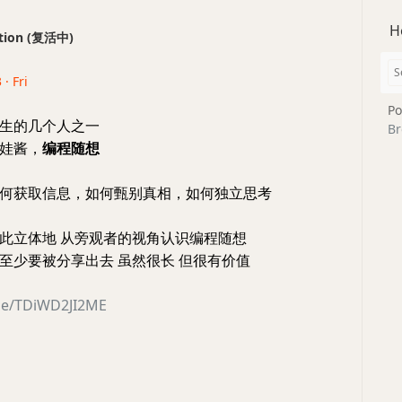
H
ection (复活中)
· Fri
Po
生的几个人之一
Br
，破娃酱，
编程随想
何获取信息，如何甄别真相，如何独立思考
此立体地 从旁观者的视角认识编程随想
至少要被分享出去 虽然很长 但很有价值
.be/TDiWD2JI2ME