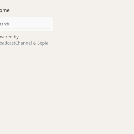
ome
wered by
oadcastChannel
&
Sepia