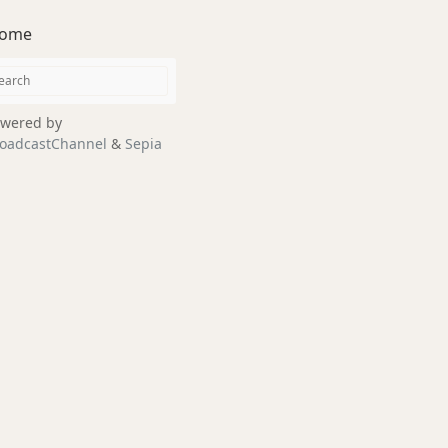
ome
wered by
oadcastChannel
&
Sepia