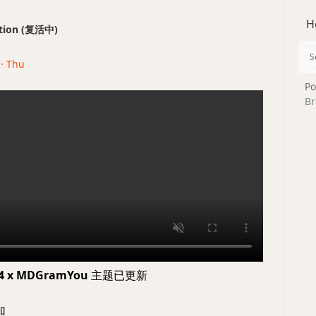
H
ection (复活中)
 · Thu
Po
Br
4 x MDGramYou
主题已更新
加