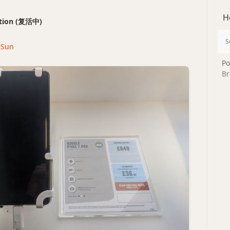
H
ection (复活中)
· Sun
Po
Br