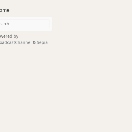
ome
wered by
oadcastChannel
&
Sepia