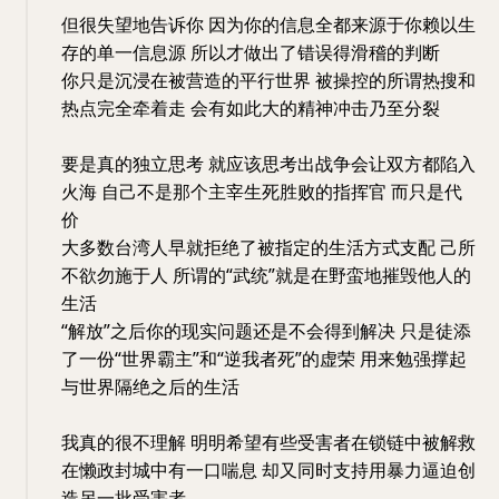
但很失望地告诉你 因为你的信息全都来源于你赖以生
存的单一信息源 所以才做出了错误得滑稽的判断
你只是沉浸在被营造的平行世界 被操控的所谓热搜和
热点完全牵着走 会有如此大的精神冲击乃至分裂
要是真的独立思考 就应该思考出战争会让双方都陷入
火海 自己不是那个主宰生死胜败的指挥官 而只是代
价
大多数台湾人早就拒绝了被指定的生活方式支配 己所
不欲勿施于人 所谓的“武统”就是在野蛮地摧毁他人的
生活
“解放”之后你的现实问题还是不会得到解决 只是徒添
了一份“世界霸主”和“逆我者死”的虚荣 用来勉强撑起
与世界隔绝之后的生活
我真的很不理解 明明希望有些受害者在锁链中被解救
在懒政封城中有一口喘息 却又同时支持用暴力逼迫创
造另一批受害者