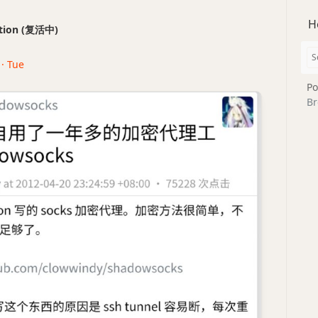
H
ection (复活中)
 · Tue
Po
Br