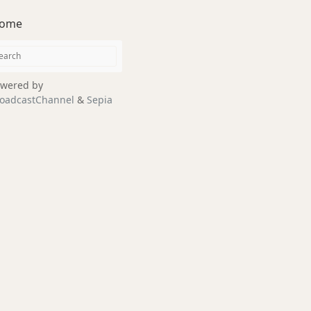
ome
wered by
oadcastChannel
&
Sepia